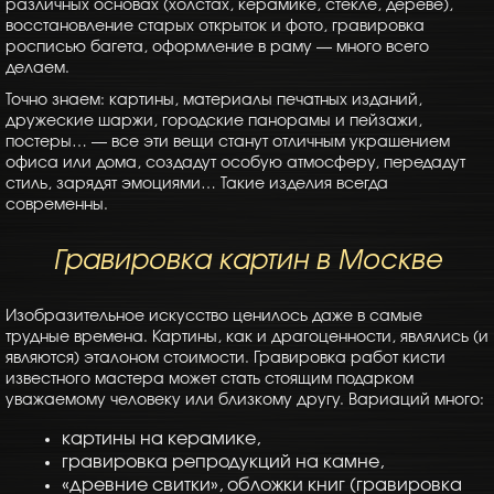
различных основах (холстах, керамике, стекле, дереве),
восстановление старых открыток и фото, гравировка
росписью багета, оформление в раму — много всего
делаем.
Точно знаем: картины, материалы печатных изданий,
дружеские шаржи, городские панорамы и пейзажи,
постеры… — все эти вещи станут отличным украшением
офиса или дома, создадут особую атмосферу, передадут
стиль, зарядят эмоциями… Такие изделия всегда
современны.
Гравировка картин в Москве
Изобразительное искусство ценилось даже в самые
трудные времена. Картины, как и драгоценности, являлись (и
являются) эталоном стоимости. Гравировка работ кисти
известного мастера может стать стоящим подарком
уважаемому человеку или близкому другу. Вариаций много:
картины на керамике,
гравировка репродукций на камне,
«древние свитки», обложки книг (гравировка